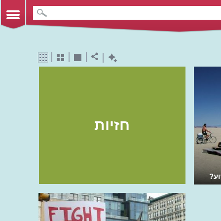
חזיות
וע?