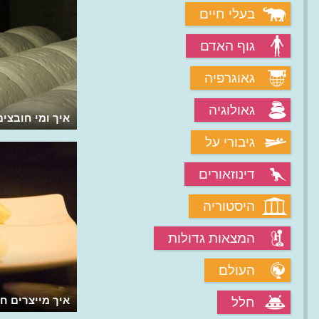
בעלי חיים
גוף האדם
גאוגרפיה
גאולוגיה
מהם אלרגיה, אלרגנים וגורמי האלרגיה
איך ומי חובצים
הגדולים?
גיבורי על
דינוזאורים
היסטוריה
המצאות גדולות
העולם
מהי פרה קדושה בהודו ואיך זה מתנהל?
איך מייצרים ח
חלל