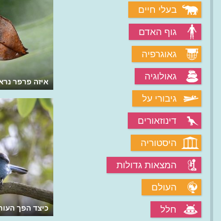
בעלי חיים
גוף האדם
גאוגרפיה
גאולוגיה
איך צד החכאי את טרפו?
איזה פרפר נרא
גיבורי על
דינוזאורים
היסטוריה
המצאות גדולות
העולם
כיצד הפך העורב
חלל