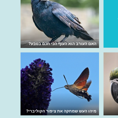
האם העורב הוא העוף הכי חכם בטבע?
מיהו העש שמחקה את ציפור הקוליברי?