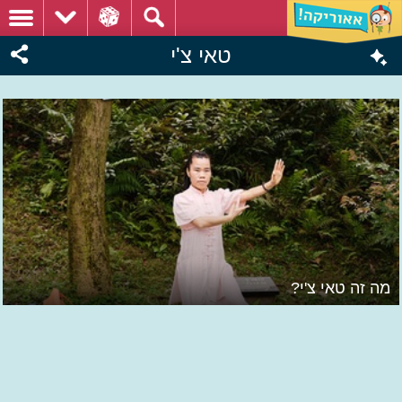
טאי צ'י
מה זה טאי צ'י?