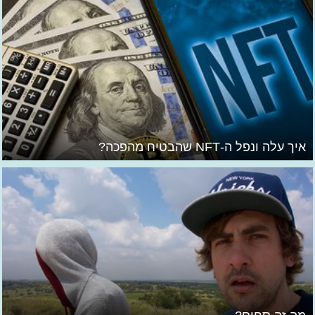
איך עלה ונפל ה-NFT שהבטיח מהפכה?