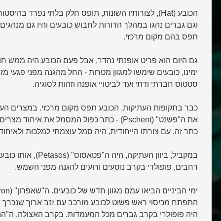
הכובע (Hat), לצורותיו השונות, תופס חלק בלתי נפרד בהיס
וגם גברים נהגו במהלך הדורות לחבוש כובעים והיו גם מנהגי
תפס בהם מקום מרכזי.
גם היום הוא פריט אופנתי נהדר, אבל פעם הכובע היה ממש חו
ימינו, כובעים שימשו למגוון מטרות - החל מהגנה מפני פגעי מזג
סטטוס חברתי ודתי ועד לביטויי אופנה וזהות לסוגיה.
כבר בתקופות העתיקות, הכובע תפס מקום מרכזי. במצרים הע
את ה"פשנט" (Pschent) - כתר כפול המסמל את איחוד
כתר זה, עם צורתו הייחודית, היה סמל עוצמתי למלכות ולאיחו
במקביל, ביוון העתיקה, היה ה"פ
רחבים, פופולרי בקרב נוסעים ורועים להגנה מפני השמש.
התפתח מכיסוי ראש פשוט לכובע מורכב עם זנב ארוך שנכרך ס