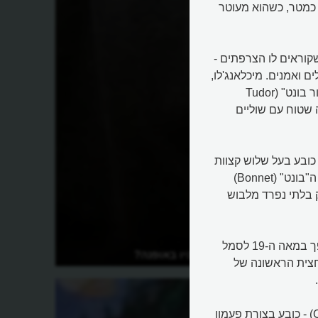
 כמטר, כשהוא מעוטר
B) או ה"בארט", כמו שקוראים לו הצרפתים -
 ואמנים. מיכלאנג'לו,
למשל, צויר לעתים קרובות כשהוא חובש ברט. במקביל, ה"טודור בונט" (Tudor
פה שטוח עם שוליים
18 וה-19 ראו את עלייתו של ה"טריקורן" (Tricorne) - כובע בעל שלוש קצוות
שהיה פופולרי בקרב אצילים ולאחר מכן בקרב קצינים צבאיים. ה"בונט" (Bonnet)
 בלתי נפרד מלבוש
בסוף המאה ה-18 מופיע כובע הצילינדר (Top Hat) הגבוה והופך במאה ה-19 לסמל
מתי הכובעים היו באופנה?
רופאי והאמריקאי. למעשה, במאה ה-19 ובמחצית הראשונה של
המאה ה-20 הביאה מהפכה בעולם הכובעים. ה"קלוש" (Cloche) - כובע בצורת פעמון