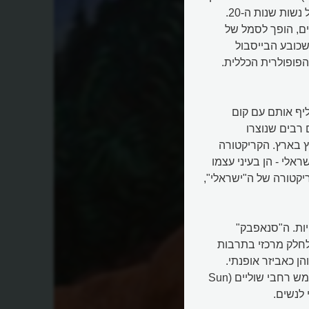
שכיסה את הראש עד לגבות - יהיה לחלק בלתי נפרד מהלוק של נשות שנות ה-20.
ים רחבים, הופך לסמל של
שכובע הבייסבול
ת הפופולרית הכללית.
יף אותם עם קום
 רבים שנוצרו
ץ בארץ. הקריקטורה
לי - הן בעיני עצמו
ריקטורה של ה"ישראלי",
יות. ה"סנאפבק"
פך לחלק מרכזי בתרבות
הן לחימום והן כאביזר אופנתי.
ה"פדורה" (Fedora) חזר לאופנה בגרסאות מודרניות, וכובעי שמש רחבי שוליים (Sun