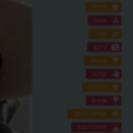
ספורט
עיצוב
עתיד
צילום
צמחים
קולנוע
רובוטים
שיאים
תגליות גדולות
תופעות טבע