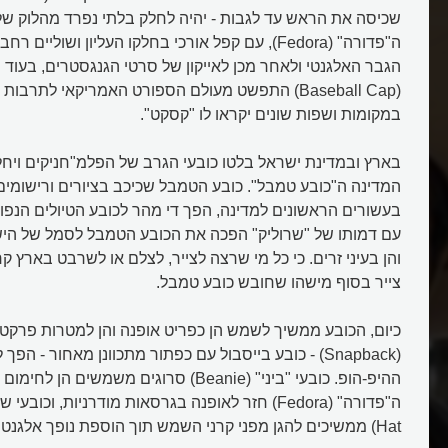
ה"פדורה" (Fedora), עם קפל אורכי בחלקו העליון ושולי
הגבר האלגנטי ולאחר מכן לאייקון של סרטי הגנגסטרים, בעוד 
(Baseball Cap) התפשט מעולם הספורט האמריקאי לתרבו
במקומות ושפות שונים יקראו לו "קסקט".
בארץ ובמדינת ישראל בלטו כובעי הגרב של הפלמ"חניקים ויחל
המדינה ה"כובע טמבל". כובע הטמבל שכיכב בציורים ורישומים
בעשורים הראשונים למדינה, הפך די מהר לכובע הטיולים הנפו
עם דמותו של "שרוליק" הפכה את הכובע הטמבל לסמל של הישרא
והן בעיני זרים. כי כל מי שרצה לצייר, לצלם או לשרבט בארץ ק
צייר בסוף מישהו שחובש כובע טמבל.
כיום, הכובע ממשיך לשמש הן כפריט אופנה והן למטרות פרקט
(Snapback) - כובע בייסבול עם כפתור מתכוונן מאחור - ה
ההיפ-הופ. כובעי "ביני" (Beanie) סרוגים משמשים 
Hat) ממשיכים להגן מפני קרני השמש תוך הוספת נופך אלגנטי לנשים.