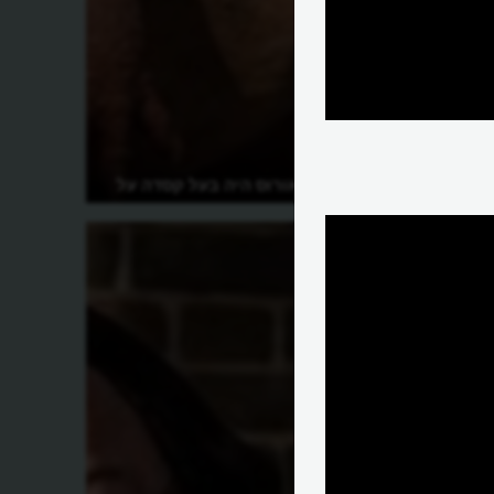
למה פכיצפלוזאורוס היה בעל קסדה על
הראש?