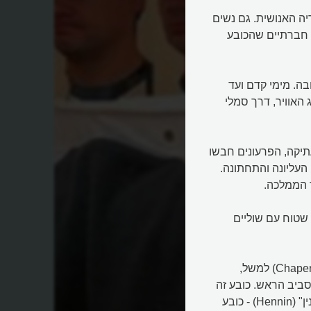
טוריה האנושית. גם נשים
ם חברתיים שהכובע
בה. מימי קדם ועד
 האוויר, דרך סמלי
תיקה, הפרעונים חבשו
 מצרים העליונה והתחתונה.
ד הממלכה.
טאסוס" (Petasos), אותו כובע שטוח עם שוליים
ימי הביניים הביאו עמם מגוון חדש של כובעים. ה"שאפרון" (Chaperon) למשל,
ביב הראש. כובע זה
היה פופולרי בקרב גברים מכל המעמדות. בקרב האצולה, ה"הנין" (Hennin) - כובע