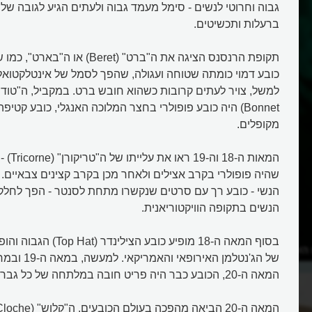
גבוה וחרוטי לנשים - סימל מעמד גבוה ולעתים הגיע לגובה של
ברעלות ותכשיטים.
תקופת הרנסנס הציגה את ה"ברט" (eret
כובע דמוי כומתה שטוחה ועגולה, שהפך לסמל של אינטלקטואלים
Bonnet) היה כובע פופולרי בחצר המלוכה האנגלי, כובע קטי
מקופלים.
המאות ה-
הנשי - כובע רך עם סרטים שנקשרו מתחת לסנטר - הפך לחלק
הנשים בתקופה הוויקטוריאנית.
 השחורים?
איך הכובען יצר פעם כובעים?
של הג'נטלמן האי
המאה ה-20, הכובע כבר היה פריט חובה במלתחה של כל גבר.