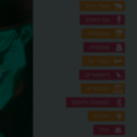
בעלי חיים
גוף האדם
גאוגרפיה
גאולוגיה
גיבורי על
דינוזאורים
היסטוריה
המצאות גדולות
העולם
חלל