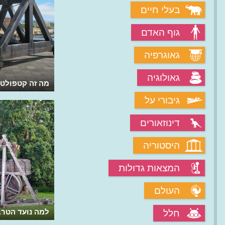
בעלי חיים
גוף האדם
גאוגרפיה
גאולוגיה
למה שימשו מגדלי מצור בימי הביניים?
מה זה קטפולט
גיבורי על
דינוזאורים
היסטוריה
המצאות גדולות
העולם
למה נועד הטר
חלל