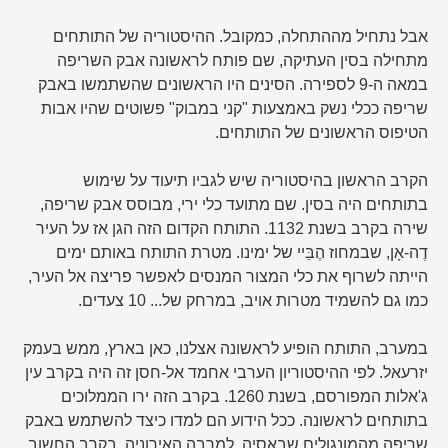
אבל נתחיל מההתחלה, כמקובל. ההיסטוריה של התותחים
מתחילה בסין העתיקה, שם פותח לראשונה אבק השריפה
במאה ה-9 לספירה. הסינים היו הראשונים שהשתמשו באבק
שריפה ככלי נשק באמצעות "קני במבוק" פשוטים שהיו אבות
הטיפוס הראשונים של התותחים.
הקרב הראשון בהיסטוריה שיש לגביו תיעוד על שימוש
בתותחים היה בסין. שם מתועד כלי ירי, מבוסס אבק שריפה,
שירה בקרב בשנת 1132. התותח הקדום הזה הגן אז על העיר
דֶה-אָן, שבמחוז הֶבֵּיי של ימינו. מטרת התותח באותם ימים
הייתה לשרוף את כלי המצור המנסים לאפשר פריצה אל העיר,
כמו גם להשמיד מטרות אויב, במרחק של... 10 צעדים.
במערב, התותח הופיע לראשונה אצלנו, כאן בארץ, ממש בעמק
יזרעאל. לפי ההיסטוריון הערבי אחמד אל-חסן זה היה בקרב עין
ג'אלות המפורסם, בשנת 1260. בקרב הזה ירו הממלוכים
בתותחים לראשונה. ככל הידוע הם למדו כיצד להשתמש באבק
שריפה מהמונגולים שבאסיה. למרבה האירוניה, בקרב החשוב