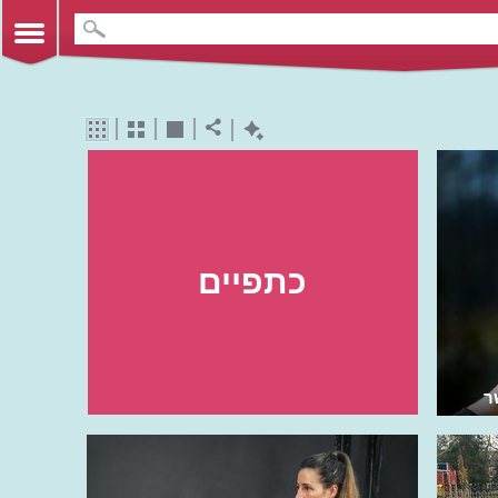
כתפיים
ר