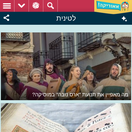
לטינית
מה מאפיין את תנועת "ארס נובה" במוסיקה?