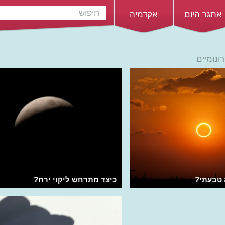
אתגר היום
אקדמיה
ונומיים
 טבעתי?
כיצד מתרחש ליקוי ירח?