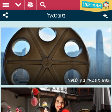
מונטאז'
מהו מונטאז' בקולנוע?