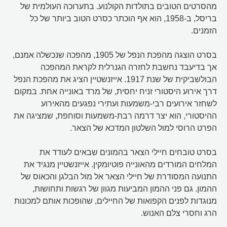
מהסרטים הטובים בתולדות הקולנוע. בתערוכה העולמית של
בריסל, ב-1958, הוא אף הוכתר כסרט הטוב ביותר של כל
הזמנים.
בסרט הוצגה מהפכת הנפל של 1905, מהפכה שנכשלה אמנם,
אך בדיעבד נחשבת לחזרה הגנרלית לקראת המהפכה
הבולשביקית של שנת 1917. אייזנשטיין הציג את מהפכת הנפל
דרך אירוע היסטורי זניח יחסית, של מרד באונייה אחת. במקום
לשחזר אירועים רבי-משמעות ועתירי נפגעים מהאירוע
ההיסטורי, הוא יצר דרמה רבת-משמעות וסוחפת, שמציגה את
הפרט הרוסי למול השלטון המדכא של הצאר.
בסרט טובחים חיילי הצאר בהמונים שבאים לעודד את
המלחים המורדים מהאונייה פוטיומקין. אייזנשטיין מנגיד את
התנועה המסודרת של חיילי הצאר אל מול הבלגן והכאוס של
ההמון. גם פני ההמון המביעות מגוון של רגשות ותחושות,
מנוגדות לפנים הקפואות של החיילים, שהופכות אותם למכונות
הרג וחסרי צלם האנוש.