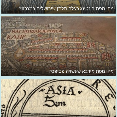
מהי מפת בינטינג כעלה תלתן שירושלים במרכזו?
מהי מפת מידבא שעשויה פסיפס?