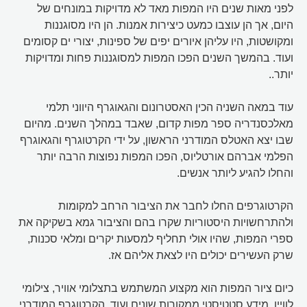
לפני מאות שנים היו המפות מאד לא מדויקות במונחים של
היום, אך הן עוצבו כמעט כיצירות אמנות. הן היו מסוגננות
ומקושטות, היו עליהן איורים יפים של ספינות, יצורי ים קסומים
ועוד. בהמשך השנים הפכו המפות למסוגננות פחות ומדויקות
יותר..
עוד במאה השניה הכין האסטרונום והגאוגרף היווני תלמי
מאלכסנדריה ספר מפות קדום, שאבד במהלך השנים. מהיום
שבו יצא האטלס המודרני הראשון, על ידי הקרטוגרף והגאוגרף
הפלמי אברהם אורטליוס, הפכו המפות נפוצות הרבה יותר
והחלו להגיע ליותר אנשים.
הקרטוגרפים החלו לחבר את הציבור הרחב למקומות
ולהתרחשויות היסטוריות שקרו בהם והציבור גמא בשקיקה את
ספרי המפות, שהיו אולי תחליף למסעות יקרים ומלאי סכנות,
שרק העשירים יכולים היו לצאת אליהם אז.
כיום ציור המפות הוא מקצוע המשתמש בתצלומי אוויר, צילומי
לוויין, מידע סטטיסטי ממקורות שונים ועוד. הקרטוגרף המודרני