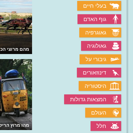
בעלי חיים
גוף האדם
גאוגרפיה
גאולוגיה
מהו מרוץ השוורים של פסטיבל סן פרמין
מהם מרוצי הכ
בפמפלונה?
גיבורי על
דינוזאורים
היסטוריה
המצאות גדולות
העולם
מהו מרוץ הריק
חלל