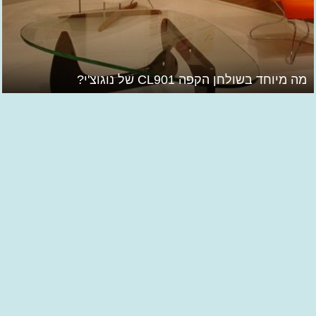
מה מיוחד בשולחן הקפה CL901 של נוגוצ'י?