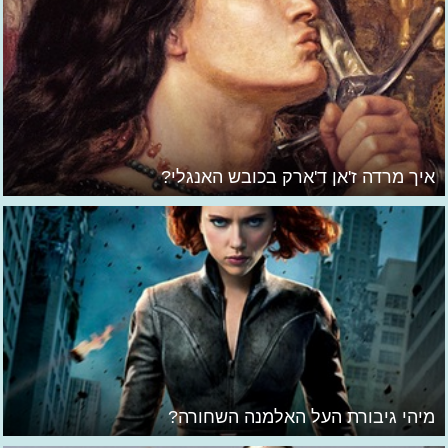
איך מרדה ז'אן ד'ארק בכובש האנגלי?
מיהי גיבורת העל האלמנה השחורה?