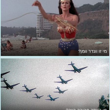
מי זו וונדר וומן?