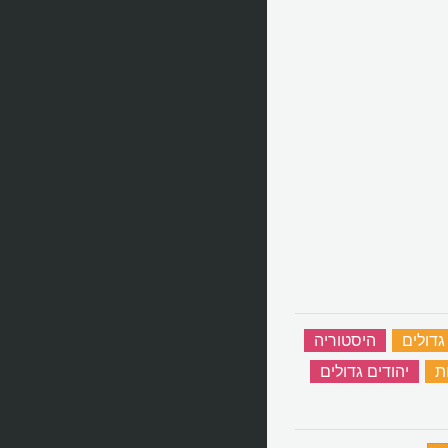
גדולים
‏
היסטוריה
‏
ת
‏
יהודים גדולים
‏