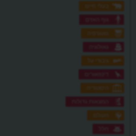
בעלי חיים
גוף האדם
גאוגרפיה
גאולוגיה
גיבורי על
דינוזאורים
היסטוריה
המצאות גדולות
העולם
חלל