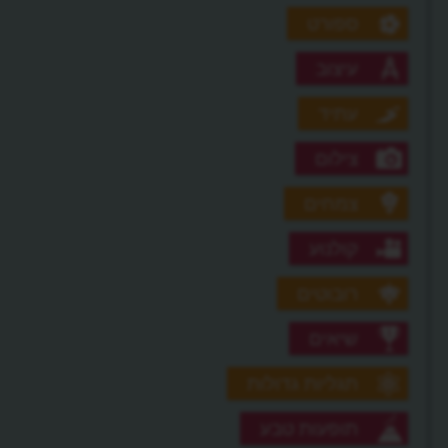
ספורט
עיצוב
עתיד
צילום
צמחים
קולנוע
רובוטים
שיאים
תגליות גדולות
תופעות טבע