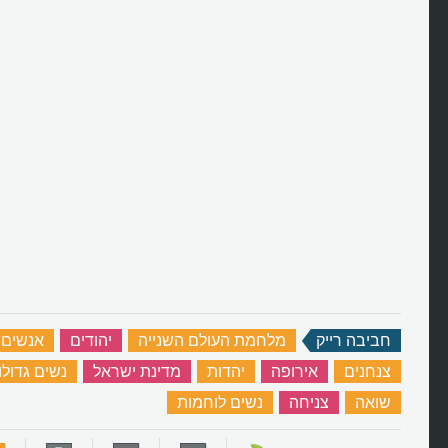
חביבה רייק
‏
מלחמת העולם השנייה
‏
יהודים
‏
אנשים 
צנחנים
‏
אירופה
‏
יהדות
‏
מדינת ישראל
‏
נשים גדולו
שואה
‏
צניחה
‏
נשים לוחמות
‏