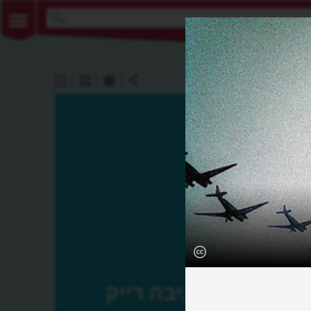
חביבה רייק