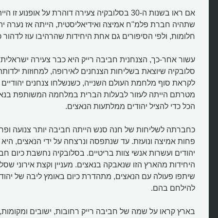
אם ראו בשנות ה-30 בסלובקיה צעירה דוהרת על אופנוע זו
שתהיה חברת פלמ"ח אמיצה ואידיאליסטית, הייתה אז נערה יה
חלומות, ולפי הסיפורים גם אחת היחידות שהרהיבו עוז לדהור כ
עשור אחר-כך, הצנחנית חביבה רייק היא כבר צעירה ישראלית,
סלובקיה שיוצאת בשליחות הצנחנים לאירופה, למחוזות ילדותה
לקראת סוף מלחמת העולם השנייה, כשנשלחו צנחנים יהודיים 
מטרתם הייתה לעזור לבעלות הברית במלחמה המשותפת בנאצ
הכל כדי להציל יהודים ממלתעות הנאצים.
מי הייתה חביבה רייק?
כחברתה לשליחות של חנה סנש הייתה חביבה יותר צנועה ופחו
פחות אמיצה ונועזת. עד שנתפסה ונרצחה על ידי הנאצים, היא
יהודים ועשרות אנשי צוות בריטיים. בסלובקיה נחשבת כיום חבי
היחידות מהארץ הזו שנאבקה בנאצים. מעניין וקצת אירוני שסל
שיתפו פעולה עם הנאצים, מתהדרת כיום באומץ ליבה של יהו
להילחם בהם.
בארץ קראו על שמה של חביבה רייק רחובות, ישובים ומקומות,