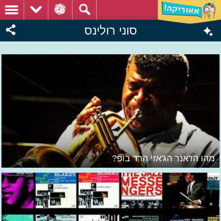
סוני רולינס
מהו הז'אנר הג'אזי הרד בופ?