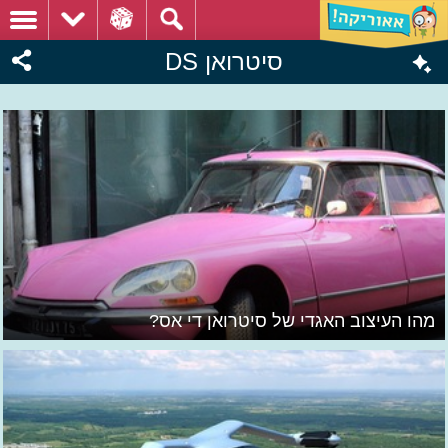
סיטרואן DS
מהו העיצוב האגדי של סיטרואן די אס?