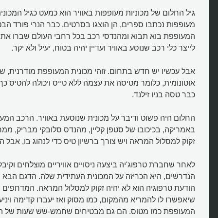
גיל החלום של מכוניות מעופפות באוויר הוא כמעט כגיל המכוני
מעופפות נכתבו ספרים, הן הוצגו בסרטים, כבר הנרי פורד הב
המעופפת בוא תבוא ומהנדסי רכב בכל רחבי העולם שברו את
לייצר כלי רכב שנוסע באוויר ועדיין יהיה בטוח, יעיל ולא יקר.
אבל עכשיו יש חדש בתחום. זוהי מכונית המעופפת מודרנית, ש
אוטונומית, כלומר מטיסה את עצמה ללא טייס ויכולה להטיס כך נ
כבר טסה בניו זילנד.
החלום היה פשוט ודיבר על מכונית שנוסעת באוויר. הרכב המעו
באמריקה, בכיכובו של סטפן קליין, מהנדס סלובקי מבריק, ממר
זקוק למסלול המראה ויש צורך ברשיון טיס כדי לנהוג בו, אבל ה
לאחר שחברת טרפוג'יה ביצעה ניסויים אוויריים מוצלחים וקיב
הודעת טרפוגיה הוא לא יהיה זקוק למסלול המראה. המדחפים של
שיאפשרו לו להמריא מהמקום, כמו מסוק ואז יעברו קדימה ויניע
המעופפת כמו מטוס. הם גם מבטיחים שחמש-שש שעות של הכ