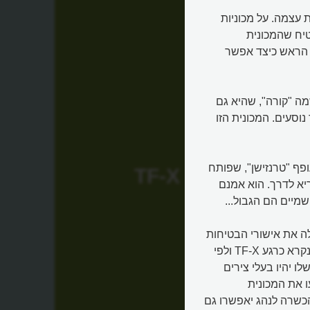
ת עצמה. על מכוניות
טיח שהמכונית
 הראש כיצד אפשר
מה "קורה", שהיא גם
וסעים. המכונית הזו
פף "טרנזישן", שפותח
TF-X
יא לדרך. הוא אמנם
שמיים הם הגבול...
לה את אישורי הבטיחות
הנדרשים, היא הכריזה על המכונית העתידית שלה. הדגם הבא נקרא כרגע TF-X ולפי
ו יהיו בעלי צירים
ו את המכונית
שרה לנהג יאפשרו גם