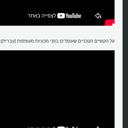
על הקשיים הטכניים שעומדים בפני מכוניות מעופפות (עברית):