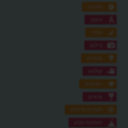
ספורט
עיצוב
עתיד
צילום
צמחים
קולנוע
רובוטים
שיאים
תגליות גדולות
תופעות טבע