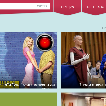
אתגר היום
אקדמיה
ים
הרגשנית סופיה?
מה החשש מהרובוט "הַאל" ב"אודי
בחלל"?