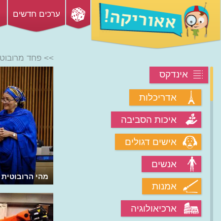
ערכים חדשים
>> פחד מרובוט
אינדקס
אדריכלות
איכות הסביבה
אישים דגולים
אנשים
איך ה-AI ייקח לנו את העבודה? ואיך
מהי הרובוטית 
אמנות
למנוע?
ארכיאולוגיה