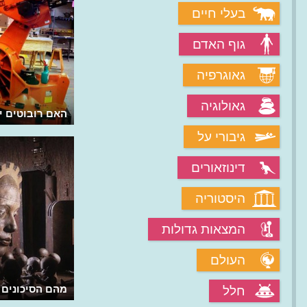
בעלי חיים
גוף האדם
גאוגרפיה
גאולוגיה
האם רובוטים יג
גיבורי על
דינוזאורים
היסטוריה
המצאות גדולות
העולם
מהם הסיכונים 
חלל