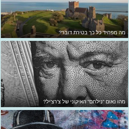
מה מפחיד כל כך בטירת דובר?
מהו נאום "נילחם" האיקוני של צ'רצ'יל?