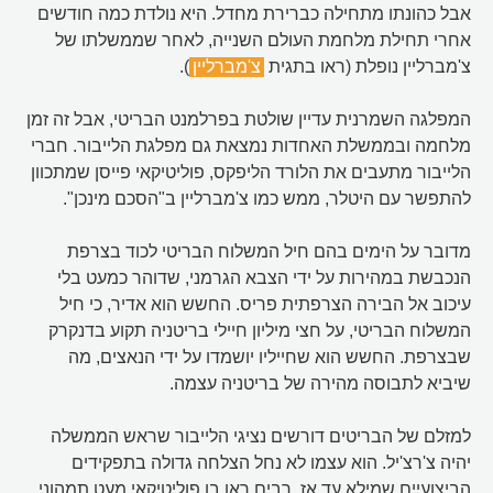
אבל כהונתו מתחילה כברירת מחדל. היא נולדת כמה חודשים
אחרי תחילת מלחמת העולם השנייה, לאחר שממשלתו של
צ'מברליין נופלת (ראו בתגית
צ'מברליין
).
המפלגה השמרנית עדיין שולטת בפרלמנט הבריטי, אבל זה זמן
מלחמה ובממשלת האחדות נמצאת גם מפלגת הלייבור. חברי
הלייבור מתעבים את הלורד הליפקס, פוליטיקאי פייסן שמתכוון
להתפשר עם היטלר, ממש כמו צ'מברליין ב"הסכם מינכן".
מדובר על הימים בהם חיל המשלוח הבריטי לכוד בצרפת
הנכבשת במהירות על ידי הצבא הגרמני, שדוהר כמעט בלי
עיכוב אל הבירה הצרפתית פריס. החשש הוא אדיר, כי חיל
המשלוח הבריטי, על חצי מיליון חיילי בריטניה תקוע בדנקרק
שבצרפת. החשש הוא שחייליו יושמדו על ידי הנאצים, מה
שיביא לתבוסה מהירה של בריטניה עצמה.
למזלם של הבריטים דורשים נציגי הלייבור שראש הממשלה
יהיה צ'רצ'יל. הוא עצמו לא נחל הצלחה גדולה בתפקידים
הביצועיים שמילא עד אז. רבים ראו בו פוליטיקאי מעט תמהוני.