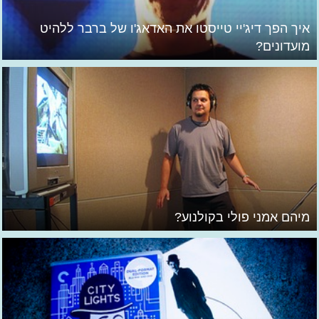
איך הפך דיג'יי טייסטו את האדאג'ו של ברבר ללהיט
מועדונים?
מיהם אמני פולי בקולנוע?