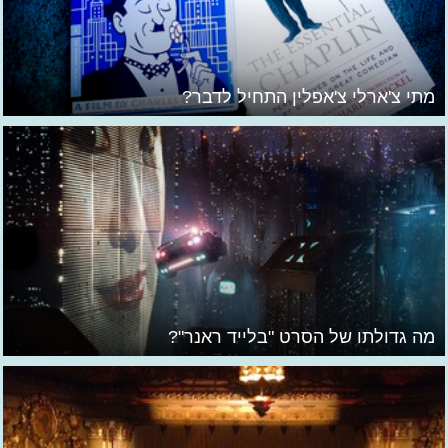
מתי צ'ארלי צ'אפלין התחיל לדבר?
מה גדולתו של הסרט "בלייד ראנר"?