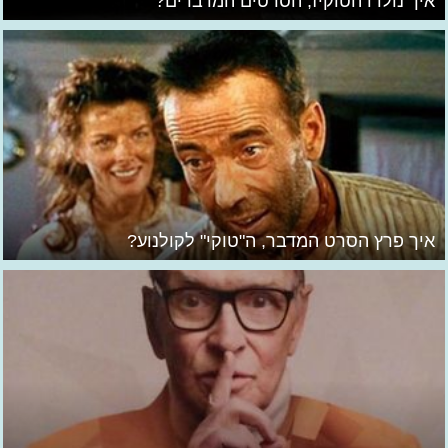
איך נולדו הטוקיז, הסרטים המדברים?
איך פרץ הסרט המדבר, ה"טוקי" לקולנוע?