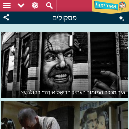
פסקולים
איך מככב המזמור העתיק "'דיאֶס אירֶה'" בקולנוע?