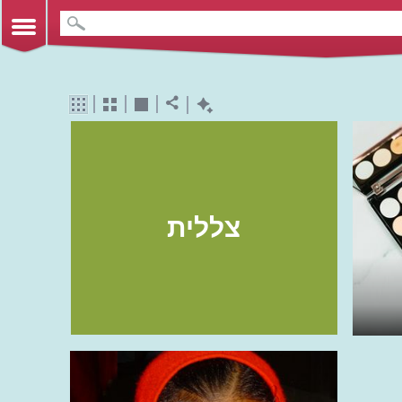
צללית