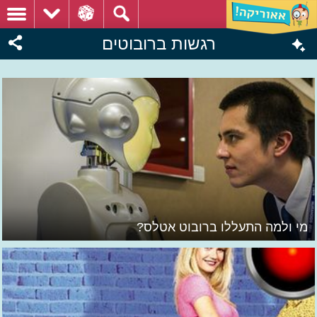
רגשות ברובוטים
מי ולמה התעללו ברובוט אטלס?