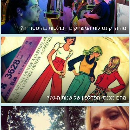
מה הן קונסולות המשחקים הבולטות בהיסטוריה?
מהם מכנסי הפָּדֶלֶפוֹן של שנות ה-70?