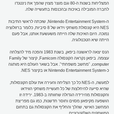
המצליחות בשנות ה-80 וגם מוצר מצוין שהפך את נינטנדו
לחברה המובילה באיכות ובהכנסות בתעשייה שלה.
ה-Nintendo Entertainment System, שזכתה לראשי התיבות
NES היא קונסולת משחקי וידאו של 8 סיביות, כלומר ברזולוציה
נמוכה. היום האיכות שלה הייתה משעשעת אותנו, אבל פעם
הייתה שיא הטכנולוגיה.
הנס יצאה לראשונה ביפאן, בשנת 1983 והפכה מיד להצלחה
עצומה. ביפאן נקראה הקונסולה Famicom, קיצור של Family
computer, "מחשב משפחתי". אבל בשאר העולם היא מותגה
כ-Nintendo Entertainment System או בקיצור NES.
למעשה, ה-NES כל כך הצליחה והעירה את עולם הקונסולות,
שהיא סייעה להיחלצות של כל תעשיית משחקי הווידאו
והקונסולות מהירידה הגדולה שחוותה ב-1983. ירידה זו
הושפעה מקיפאון מסוים וחוסר חדשנות, כמו גם מפריצת
המחשב האישי, שהלך והחליף את הקונסולות גם בתחום
המשחקים האלקטרוניים.