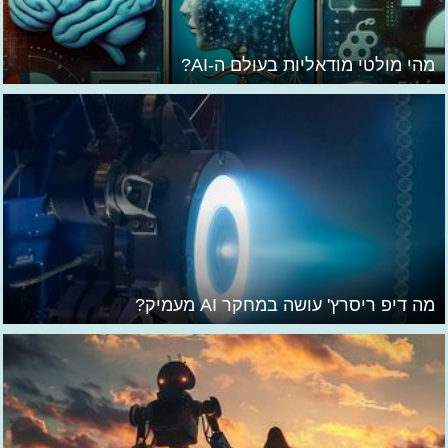
מהי מולטי מודאליות בעולם ה-AI?
מה דיפ ריסרץ' עושה במחקר AI מעמיק?