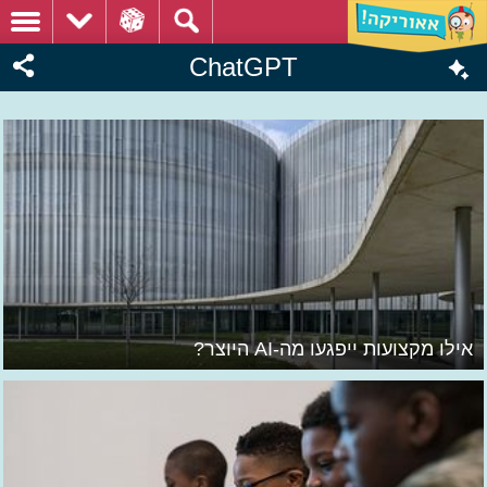
ChatGPT
אילו מקצועות ייפגעו מה-AI היוצר?