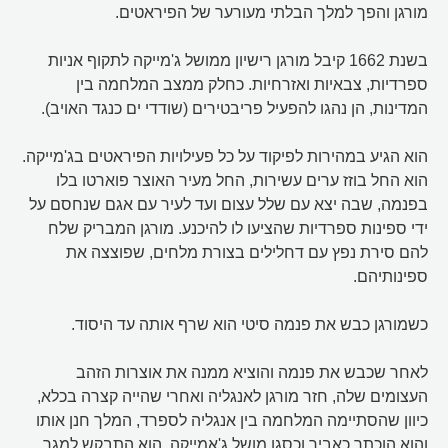
מורגן והפך למלך הבלתי מעורער של הפיראטים.
בשנת 1662 קיבל מורגן רישיון ממושל ג'מייקה לתקוף אניות
ספרדיות, צבאיות ואזרחיות. כחלק ממצב המלחמה בין
המדינות, הן נהגו להפעיל פריבטירים (שודדי ים כנגד האויב).
הוא הגיע במהירות לפיקוד על כל פעילויות הפיראטים בג'מייקה.
הוא החל בוזז ערים עשירות, החל מעיר האוצר פוארטו בלו
בפנמה, שבה יצא עם שלל עצום ועד לעיר עם אגם שנחסם על
ידי ספינות ספרדיות שהציעו לו להיכנע. מורגן המבריק שלח
להם סירת נפץ עם דחלילים בצורת מלחים, שפוצצה את
ספינותיהם.
כשמורגן כבש את פנמה סיטי הוא שרף אותה עד היסוד.
לאחר שכבש את פנמה והוציא ממנה את אוצרות הזהב
העצומים שלה, חזר מורגן לאנגליה ואחרי שהייה קצרה בכלא,
כיוון שהסתיימה המלחמה בין אנגליה לספרד, המלך חנן אותו
והוא הוכתר כאביר וכסגן מושל ג'אמייקה. הוא התבקש למגר