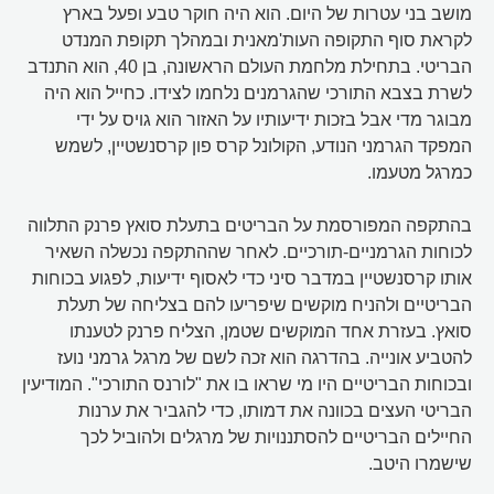
מושב בני עטרות של היום. הוא היה חוקר טבע ופעל בארץ
לקראת סוף התקופה העות'מאנית ובמהלך תקופת המנדט
הבריטי. בתחילת מלחמת העולם הראשונה, בן 40, הוא התנדב
לשרת בצבא התורכי שהגרמנים נלחמו לצידו. כחייל הוא היה
מבוגר מדי אבל בזכות ידיעותיו על האזור הוא גויס על ידי
המפקד הגרמני הנודע, הקולונל קרס פון קרסנשטיין, לשמש
כמרגל מטעמו.
בהתקפה המפורסמת על הבריטים בתעלת סואץ פרנק התלווה
לכוחות הגרמניים-תורכיים. לאחר שההתקפה נכשלה השאיר
אותו קרסנשטיין במדבר סיני כדי לאסוף ידיעות, לפגוע בכוחות
הבריטיים ולהניח מוקשים שיפריעו להם בצליחה של תעלת
סואץ. בעזרת אחד המוקשים שטמן, הצליח פרנק לטענתו
להטביע אונייה. בהדרגה הוא זכה לשם של מרגל גרמני נועז
ובכוחות הבריטיים היו מי שראו בו את "לורנס התורכי". המודיעין
הבריטי העצים בכוונה את דמותו, כדי להגביר את ערנות
החיילים הבריטיים להסתננויות של מרגלים ולהוביל לכך
שישמרו היטב.