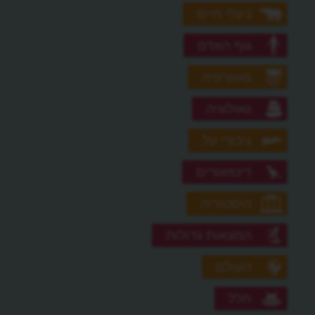
בעלי חיים
גוף האדם
גאוגרפיה
גאולוגיה
גיבורי על
דינוזאורים
היסטוריה
המצאות גדולות
העולם
חלל