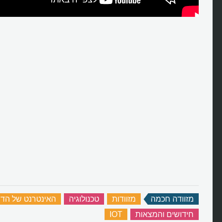
מזוודה חכמה
‏
מזוודות
‏
טכנולוגיה
‏
האינטרנט של הד
חידושים והמצאות
‏
IOT
‏