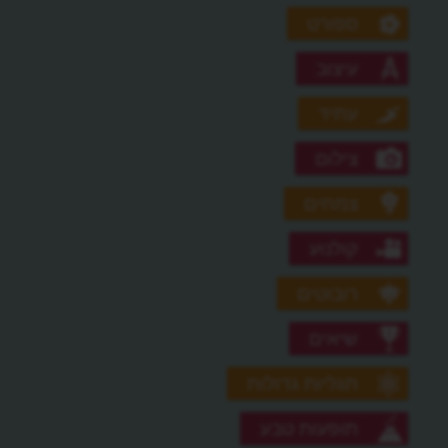
ספורט
עיצוב
עתיד
צילום
צמחים
קולנוע
רובוטים
שיאים
תגליות גדולות
תופעות טבע