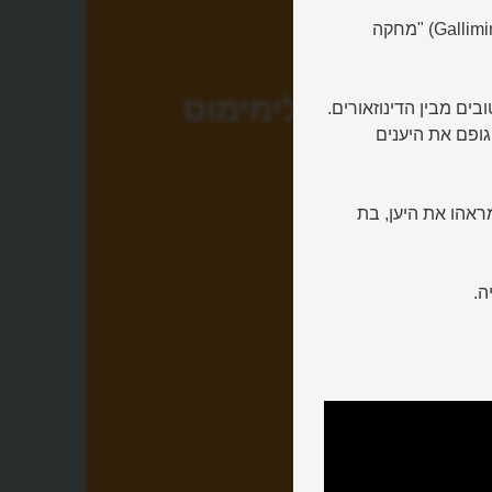
עם משקל של חצי טון ואורך של כ-5 מטרים, הגאלימימוס (Gallimimus) "מחקה
גלימימוס
בים מבין הדינוזאורים.
גופם את היענים
מראהו את היען, בת