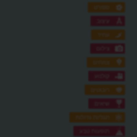
ספורט
עיצוב
עתיד
צילום
צמחים
קולנוע
רובוטים
שיאים
תגליות גדולות
תופעות טבע