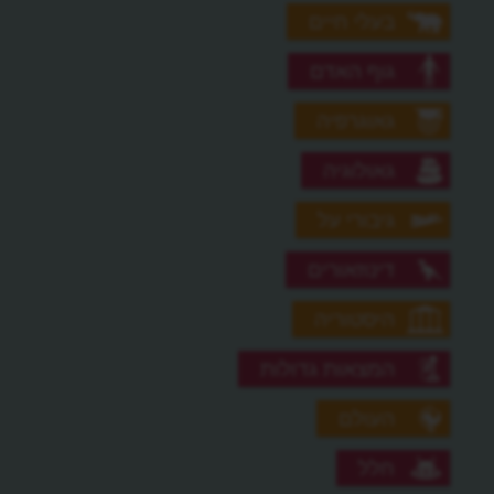
בעלי חיים
גוף האדם
גאוגרפיה
גאולוגיה
גיבורי על
דינוזאורים
היסטוריה
המצאות גדולות
העולם
חלל