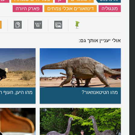
מונגוליה
‏
דינוזאורים אוכלי צמחים
‏
פארק היורה
‏
אולי יעניין אותך גם:
מהו הטיטאנוזאור?
מהו היען, העוף ה