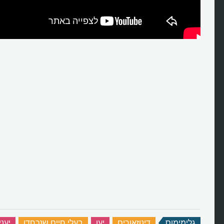
גלימימוס
‏
דינוזאורים
‏
יען
‏
בעלי חיים שנכחדו
‏
יעני