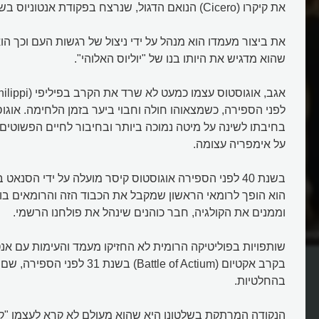
את קיקרו (Cicero) הנואם הדגול, שנרצח בפקודת אנטוניוס בשנת 43 לפני הספירה.
את ביצור מעמדו הוא מנהל על ידי ניצול של רגשות העם וכך הוא
שהוא מדגיש את היותו בנו של "יוליוס האלוהי".
לפני הספירה, כשמצאוהו חולה וחבוי ביער בזמן הלחימה. אוגוס
בחיבתו לשינה על מיטה נמוכה ביותר ובחיבור לחיים הפשוטים,
על אימפריה עצומה.
בשנת 40 לפני הספירה אוגוסטוס קיסר מועלה על ידי הסנאט
הוא הופך לרומאי הראשון שמקבל את הכבוד הזה והרומאים בו
וממנים את הקולגיה, חבר כוהנים שינהל את פולחנו הרשמי.
טוס קיסר את החודשים
מי היה אוֹגוּסְטוּס קיסר?
שותפויות בפוליטיקה הרומית לא החזיקו מעמד והעימות עם אנטו
בקרב אקטיום (Battle of Actium) בשנת 31
בהחלטיות.
הנקודה המרתקת בשלטונו היא שהוא מעולם לא קרא לעצמו "קיס