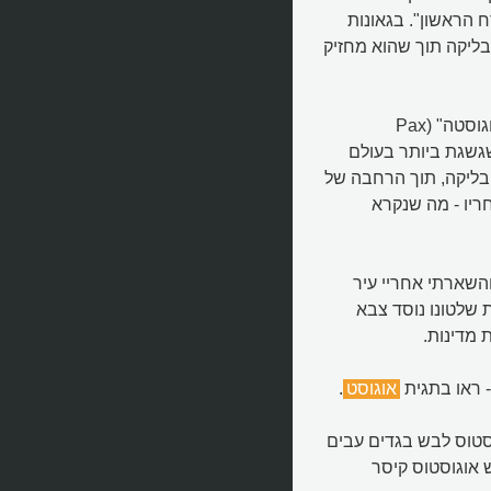
Prin), שפירושו "האזרח הראשון". בגאונות
בליקה תוך שהוא מחזיק
בתקופת שלטונו, שנמשכה 44 שנה, רומא חוותה את "הפקס אוגוסטה" (Pax
משגשגת ביותר בעולם
בליקה, תוך הרחבה של
שלום הרומי", שיימשך כ-200 שנים אחריו - מה שנקרא
השארתי אחריי עיר
וא מצוטט אצל סווטוניוס (Suetonius). תחת שלטונו נוסד צבא
 מדינות.
- ראו בתגית
אוגוסט
.
סטוס לבש בגדים עבים
 אוגוסטוס קיסר