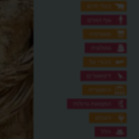
בעלי חיים
גוף האדם
גאוגרפיה
גאולוגיה
גיבורי על
דינוזאורים
היסטוריה
המצאות גדולות
העולם
חלל