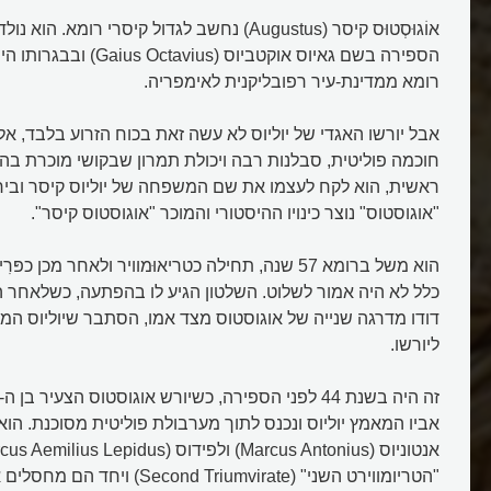
הספירה בשם גאיוס אוקטביוס (us
רומא ממדינת-עיר רפובליקנית לאימפריה.
אבל יורשו האגדי של יוליוס לא עשה זאת בכוח הזרוע בלבד, אל
חוכמה פוליטית, סבלנות רבה ויכולת תמרון שבקושי מוכרת בהי
ראשית, הוא לקח לעצמו את שם המשפחה של יוליוס קיסר וביח
"אוגוסטוס" נוצר כינויו ההיסטורי והמוכר "אוגוסטוס קיסר".
הוא משל ברומא 57 שנה, תחילה כטריאוּמוויר ולאחר מכן כ
כלל לא היה אמור לשלוט. השלטון הגיע לו בהפתעה, כשלאחר הי
דודו מדרגה שנייה של אוגוסטוס מצד אמו, הסתבר שיוליוס המלי
ליורשו.
אביו המאמץ יוליוס ונכנס לתוך מערבולת פוליטית מסוכנת. הוא
"הטריומווירט השני" (ond Triumvirate