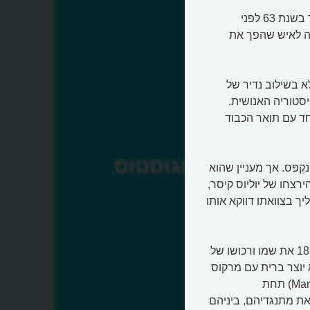
אוֹגוּסְטוּס קיסר (Augustus) נחשב לגדול קיסרי רומא. הוא נולד בשנת 63 לפני
Gaius Octavi) ובבגרותו היה לאיש שהפך את
א בשילוב נדיר של
סטוריה האנושית.
ד עם תואר הכבוד
אוגוסטוס
פּרִינקֶפּס. אך מעניין שהוא
רצחו של יוליוס קיסר,
ך בצוואתו דווקא אותו
זה היה בשנת 44 לפני הספירה, כשיורש אוגוסטוס הצעיר בן ה-18 את שמו ורכושו של
 יוצר ברית עם מרקוס
אנטוניוס (Marcus Antonius) ולפידוס (Marcus Aemilius Lepidus) תחת
Sec) ויחד הם מחסלים את מתנגדיהם, ביניהם