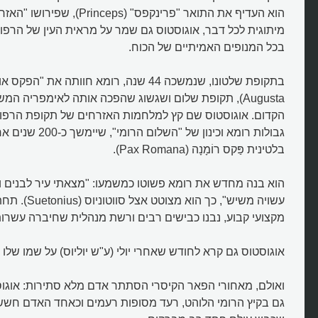
הוא העדיף את התואר "פרינקפס" (ceps
מיתוגית לכל דבר, אוגוסטוס גם שמר על מראית העין של הרפו
בכל המנופים האמיתיים של הכוח.
Augusta), תקופת שלום ושגשוג שהפכה אותה לאימפריה ה
הקדום. אוגוסטוס שם קץ למלחמות האזרחים של תקופת הרפו
גבולות רומא וכינון של "ה
בלטינית פַּקס רוֹמָנָה (Pax Romana).
הוא בנה מחדש את רומא פשוטו כמשמעו: "מצאתי עיר לבנים ו
עשויה משיש", כך ה
מקצועי קבוע, נבנו כבישים רבים ורשת מנהלית שחיברה עשרות
אוגוסטוס גם קרא לחודש שאחרי יולי (ע"ש יוליוס) על שמו שלו 
ואולם, מאחורי הפאר הקיסרי הסתתר אדם מלא סתירות: אוגו
גם בקיץ הרומי הלוהט, רעד מסופות רעמים וכאחד האדם חשש