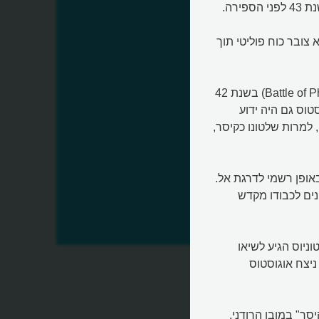
 צובר כוח פוליטי תוך
אגב, אוגוסטוס עצמו כמעט לא שרד את הקרב בפיליפי (Battle of Philippi) בשנת 42
טוס גם היה ידוע
 למרות שלטונו כקיסר,
 באופן רשמי לדרגת אל.
נים לכבודו מקדש
ניוס הגיע לשיאו
 לפני הספירה, שם ניצח אוגוסטוס
ר" במובן הרודני.