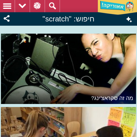
חיפוש: "scratch"
מה זה סקראצ'ינג?