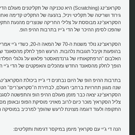
סקראצ'ינג (Scratching) היא טכניקה של תקליטנים מע
גירוד ושריטה של תקליטי ויניל, בהנעה של התקליט קדימה ואח
הסקראצ'ינג מבוססת על צלילי החריקה שנוצרים מהנעת התקלי
שהפכו לסימן ההיכר של הדי ג'ייז בתרבות ההיפ הופ.
הסקראצ'ינג נולד משנות ה-70 של המאה
בהופעות וקיבל תגובות נלהבות. הרעש הפך לחלק מהסאונד של
האלבום "הרפתקאותיו של גרנדמאסטר פלאש על גלגלי הפלדה
הופך לחלק מהסאונד החדש ומהכלים והאפקטים של הדי ג'יי המ
בתרבות ההיפ הופ של היום נבחנים די ג'ייז ביכולת הסקראצ'ינ
שנה מגוון תחרויות ברחבי העולם, לבחירת ה"סקראצ'רים" הטוב
הסקראצ'ינג יצאה כבר מזמן מעולם ההיפ הופ והתפשטה לסגנונ
צליל הסקראץ' מוכר כיום לרוב מאזיני מוסיקת הפופ ובאופן מס
התקופה ולעוד דוגמה מצוינת לרעש שהופך למרכיב במוסיקה ה
הנה די ג'יי עם סקראץ' מיומן במיקסר דגימות ותקליטים: