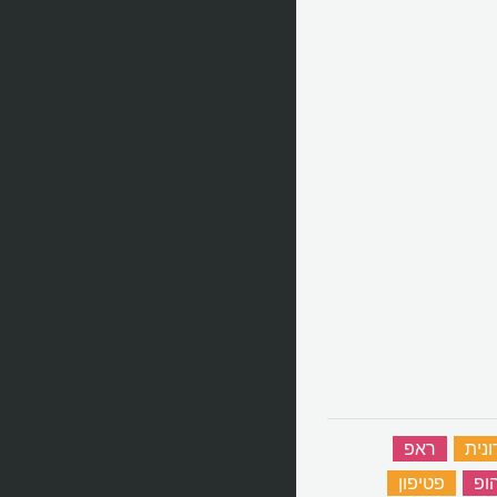
נית
‏
ראפ
‏
ופ
‏
פטיפון
‏