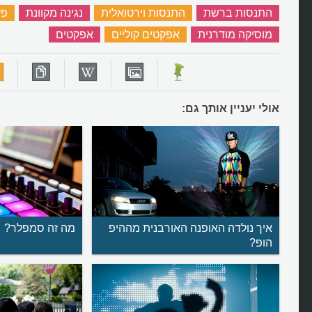
התנסות ברשת
‏
התנסות וירטואלית
‏
נגינה מקוונת
‏
פע
מוסיקה מודרנית
‏
אפקטים קוליים
‏
אפקטים
‏
אולי יעניין אותך גם:
איך נולדה האופנה האורבנית מההיפ
מה זה סמפלר?
הופ?