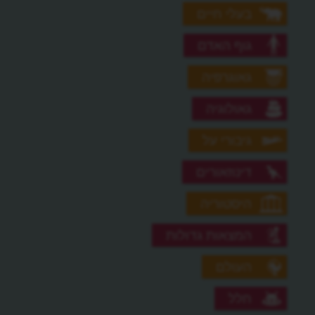
בעלי חיים
גוף האדם
גאוגרפיה
גאולוגיה
גיבורי על
דינוזאורים
היסטוריה
המצאות גדולות
העולם
חלל