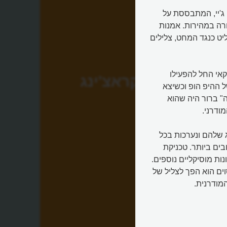
ולם הדי ג'יי, המתבססת על
ורה במהירות. אמנות
ט כנגד המחט, צלילים
 ה-20, כשדי ג'יי אמריקאי החל להפעילו
סקראצ'ינג
 ההיפ הופ וכשיצא
" ברור היה שהוא
ודרני.
ג שלהם ונערכות בכל
ים ביותר. טכניקת
ות מוסיקליים נוספים.
וים הוא הפך לצליל של
מודרנית.