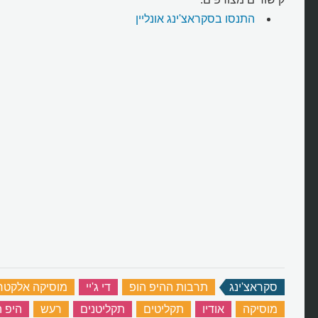
התנסו בסקראצ'ינג אונליין
סקראצ'ינג
‏
תרבות ההיפ הופ
‏
די ג'יי
‏
מוסיקה אלקטרו
מוסיקה
‏
אודיו
‏
תקליטים
‏
תקליטנים
‏
רעש
‏
היפ ה