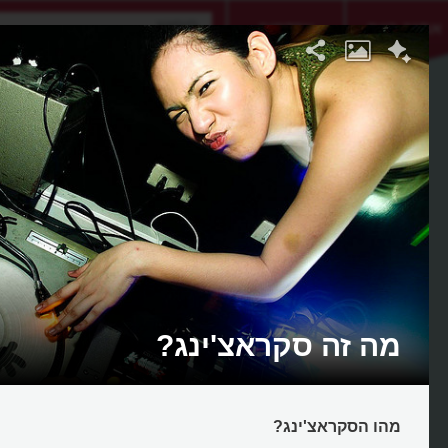
אתגר היום
אקדמיה
מה זה סקראצ'ינג?
מהו הסקראצ'ינג?