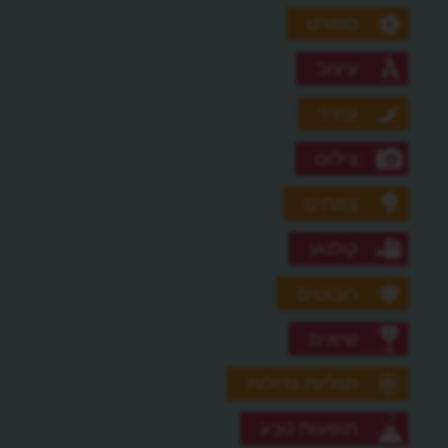
ספורט
עיצוב
עתיד
צילום
צמחים
קולנוע
רובוטים
שיאים
תגליות גדולות
תופעות טבע