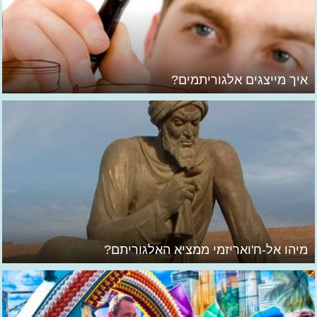
איך מייצגים אלגוריתמים?
מיהו אל-ח'ואריזמי ממציא האלגוריתם?