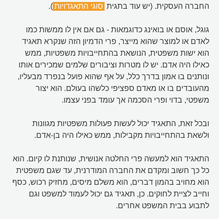
החברה העסקית. (יש עוד בתגית
סוגי התאגדויות
).
גוגל, אוסם או בואינג כדוגמאות - גם אם אין לו ממשות כמו
לאדם או למוצר שהוא מייצר, פרי הדמיון הזה שנקרא תאגיד
הוא ישות משפטית, הנושאת בהתחייבויות משפטיות, ממש
כאילו היה אדם. יש לו מטרות וציבורים שלמים שמכירים אותו
ונותנים בו אמון בדרך כלל, על אף שהוא פועל בנפרד מבעליו,
מהעובדים בו או מאדם ספציפי כלשהו בעולם. הוא יצור
משפטי, בדוי ופרי הסכמה אך עומד בפני עצמו.
ובכל זאת, התאגיד יכול לעשות פעולות משפטיות מגוונות
ולשאת בהתחייבויות מקבילות, ממש כאילו היה בן-אדם.
התאגיד הוא למעשה פרי החלטה אנושית, שנותנת לו קיום. הוא
כל כך חשוב ומקדם את החברה המודרנית, עד שגם משפטית
הוא מחויב בהמון דברים, הוא משלם מיסים, מחזיק רכוש, כסף
וחייב לציית לחוקים. כן, תאגיד גם יכול לעמוד למשפט וגם
לתבוע בבית המשפט אחרים.