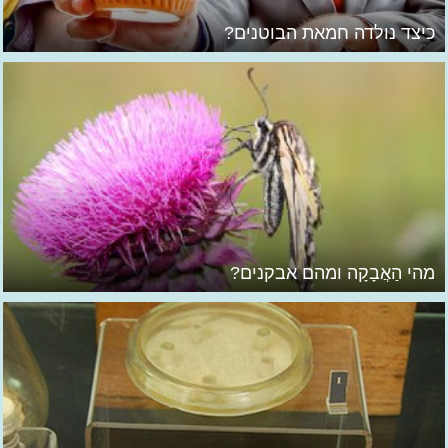
כיצד נולדה חמאת הבוטנים?
מהי הַאֲבָקָה ומהם אבקנים?