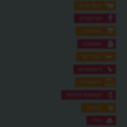
בעלי חיים
גוף האדם
גאוגרפיה
גאולוגיה
גיבורי על
דינוזאורים
היסטוריה
המצאות גדולות
העולם
חלל