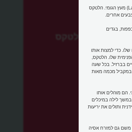
בברזיל ובמזרח הרחוק מפיקים תחליב צמחי בשם לָטֵקְס (Latex) מעץ הגומי. הלטקס
צבעים אחרים.
פפות, בגדים
לטקס
שלו. כדי למצות אותו
פנימית שלו. הלטקס,
ים בברזיל. בכל שעה
ים מוהל במקביל מכמה מאות
. הם מוהלים אותו
במשך לילה במיכלים
ית ותולים את יריעות
ו משם גם למזרח אסיה