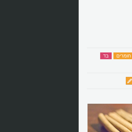
חומרים
‏
בד
‏