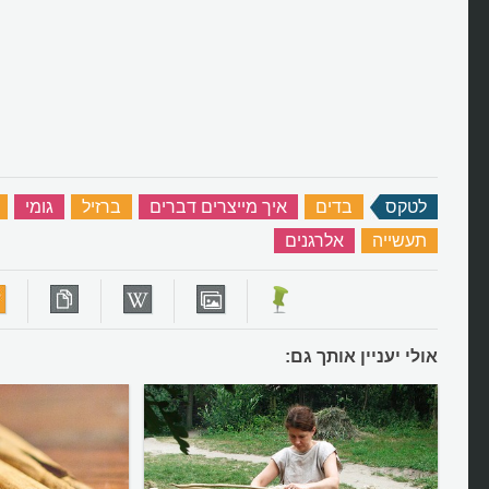
לטקס
‏
בדים
‏
איך מייצרים דברים
‏
ברזיל
‏
גומי
‏
תעשייה
‏
אלרגנים
‏
אולי יעניין אותך גם: