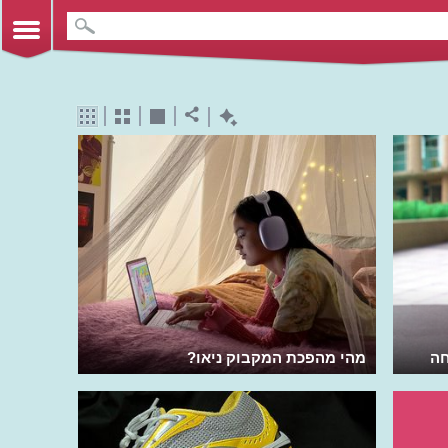
חה
מהי מהפכת המקבוק ניאו?