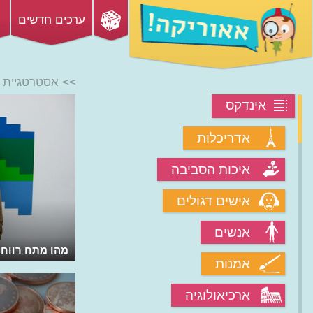
ערכים חדשים
>> אסטרטגיית 
אינדקס
אדריכלות
איכות הסביבה
אישים דגולים
אנשים
איך הצליחה Airbnb כאתר לשיתוף
מהו מתח רווחי
אמנות
דירות?
ארכיאולוגיה