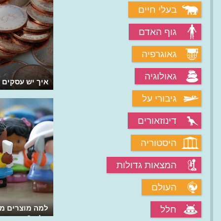
בעלי חיים
גוף האדם
גאוגרפיה
גאולוגיה
איך מובילה טסלה את המכונית
איך יש עסקים 
החשמלית?
גיבורי על
דינוזאורים
היסטוריה
המצאות גדולות
העולם
למה מוצרים מס
חלל
זולים?