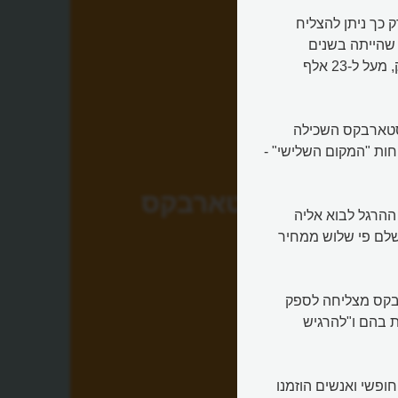
כך ניתן להצליח
את ממדיה והצלחתה של רשת סטארבקס (Starbucks), שהייתה בשנים
האחרונות לרשת בתי הקפה הגדולה בעולם. יש לה, החזיקו חזק, מעל ל-23 אלף
 סטארבקס השכילה
ות "המקום השלישי" -
סטארבקס
ההרגל לבוא אליה
שלם פי שלוש ממחיר
בקס מצליחה לספק
ת בהם ו"להרגיש
ופשי ואנשים הוזמנו