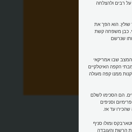
ל רבים ולהצלחה
שולץ. הוא הפך את
. כבן משפחה קשת
חתו שנרשם
המצב שבו אמריקאי
מבתי הקפה האיטלקיים
קנות ממנו קפה מעולה
חה
ם. הם הסכימו לשלם
רימיום וסניפים
שהכירו עד אז.
ארבקס ומולו סניף
רת הרשת והעובדה