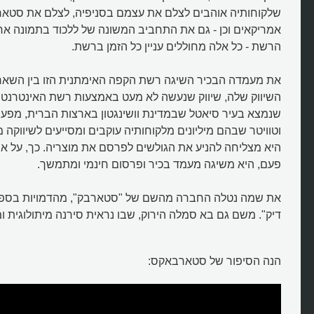
שלקוחותיה אוהבים לצלם את עצמם בסניפיה, לצלם את סטא
אמריקאים וכן - גם את התחביב המשונה של ללכוד בתמונה אח
הרשת - כל אלה מחוללים עניין כל הזמן ברשת.
את מעמדה הבכיר השיגה רשת הקפה האימתנית הזו בין השאר
השיווק שלה, שיווק שנעשה לא מעט באמצעות רשת האינטרנט
שנמצא בעיר סיאטל שבמדינת וושינגטון בארצות הברית, מפעי
וטוויטר שבהם מיליונים מלקוחותיה עוקבים ומסייעים לשיווקה 
היא מצליחה להניע את הגולשים לפרסם את מוצריה. כך, על א
פעם, היא משיגה מעמד בכיר ופרסום חינמי ומתמשך.
את שמה נטלה החברה מהשם של "סטארבק", מהדמויות בספר
דיק". משם גם בא סמלה הירוק, שבו נראית סירנה מיתולוגית ומ
הנה הסיפור של סטארבאקס: