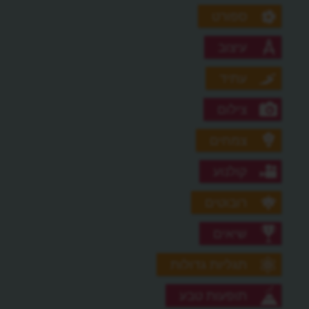
ספורט
עיצוב
עתיד
צילום
צמחים
קולנוע
רובוטים
שיאים
תגליות גדולות
תופעות טבע