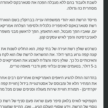
לשבת ולעבוד בהם ללא מגבלה הפכה את סטארבקס לאהודה ע
מסחרית כה גדולה.
מייסד הרשת הוא יהודי ממשפחה ענייה בברוקלין בשם הווארד 
רשת סטארבאקס לאימפריה כלכלית ולסיפור הצלחה אמריקאי
יום, שאביו הפך מובטל, הוא התאמץ, הפך לראשון מבני משפ
לאוניברסיטה והפך לאיש עסקים קטן.
כשרכש שולץ רשת זעירה של בתי קפה, הוא החליט לשנות את 
קונה קפה גרוע בחצי דולר. את ההשראה לרשת שלו הוא לקח 
והאיכותיים כל כך. שולץ ניסה והצליח לשכנע את האמריקאים ל
ב-5 דולר, בטעמים שונים ובליווי מזון ודברי מאפה טריים.
כיצד הפכה רשת סטארבקס למצלי
בהדרגה החלו להגיע היאפים האמריקאים ואחריהם רבים אחרי
ביותר בעולם?
את המחיר הלא זול ומבוסס על אסטרטגיית בידול (חוויית קפה פ
יוקרתיים) - תמורת חוויית שירות מעולה וסניפים שונים מכל מה 
הקומיקאי לואיס בלאק סיפר פעם שראה פעם סניף של רשת סט
נוסף של הרשת, וידע שסוף העולם הגיע... ואכן, ההייפ שמעור