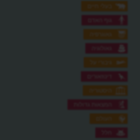
בעלי חיים
גוף האדם
גאוגרפיה
גאולוגיה
גיבורי על
דינוזאורים
היסטוריה
המצאות גדולות
העולם
חלל