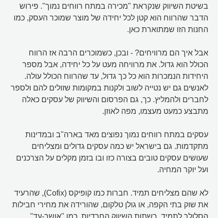
בשיטת השיווק שנקראת "מכירה במתח רווחים נמוך". פירוש
הדבר שהרווח הוא קטן לכל יחידה של מוצר שמוכר העסק, כמו
החנות הזו שמתוארת כאן.
אבל איך הם מרוויחים? - ובכן, כשמוכרים הרבה אז הרווח
הכולל הוא גדול. את מרוויחה מעט על כל יחידה, אבל מספר
היחידות הנמכרות הוא כל כך גדול, עד שהרווח הכולל עולה.
לאנשים גם יש נטייה לשוב ולקנות במקומות שזולים להם ולספר
לחברים ולהמליץ. כך, גם הפרסום והשיווק של עסקים כאלה
מתבצע כמעט מעצמו, מפה לאוזן.
עסקים במתח רווחים נמוך נפוצים מאד בארה"ב ובמדינות
מתקדמות. גם בישראל יש כמה עסקים גדולים ומצליחים
שעושים עסקים טובים בצורה כזו ובו בזמן מקלים על הצרכנים
ועל יוקר המחיה.
לא שהם מצליחים תמיד. חברות כמו קופיקס (Cofix), שהרעיד
את שוק בתי הקפה, או גולן טלקום, שהורידה את מחירי חבילות
הסלולר לתמיד, רשתות השיווק החרדיות, כמו "אושר-עד",