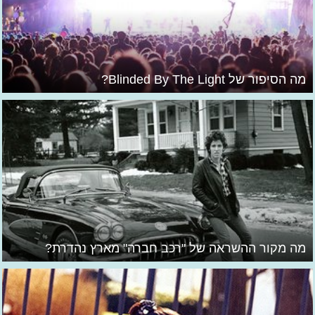
מה הסיפור של Blinded By The Light?
מה מקור ההשראה של "רכב חברה" מארץ נהדרת?