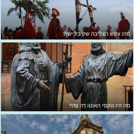
מהו עונש הצליבה שקיבל ישו?
מה היו טקסי האוֹטוֹ דָה פֶה?