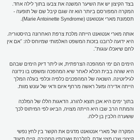
בצד הקיצון יש את השיער המשנה את צבעו בתוך לילה אחד.
המקרה המפורסם ביותר הוא זה שגם קיבל שם של תופעה -
תסמונת מארי אנטואנט (Marie Antoinette Syndrome).
אותה מארי אנטואנט הייתה מלכת צרפת האחרונה בהיסטוריה.
היא ידועה לרובנו בזכות המשפט האלמותי שמיוחס לה: "אם אין
לחם שיאכלו עוגות".
הימים הם ימי המהפכה הצרפתית, או ליתר דיוק הימים שבהם
היא שוהה בבית הכלא לאחר שיא המהפכה ומשפט בו נידונה
לגיליוטינה. השנאה של המהפכנים כלפיה וכלפי בעלה המלך
הייתה אדירה ומעל ראשה מרחף איום ודאי של עונש מוות.
בתוך ימים היא אכן תוצא להורג. הדאגות הללו של המלכה
והמתח הרב שבו היא הייתה מצויה, הביאו לפי המיתוס לכך
ששערה הלבין בן לילה.
המקרה של מארי אנטואנט מדגים את הקשר בין לחץ נפשי
קיצוני שבו מצוי אדם, להלבנת שערותיו המהירה. קיים תיעוד