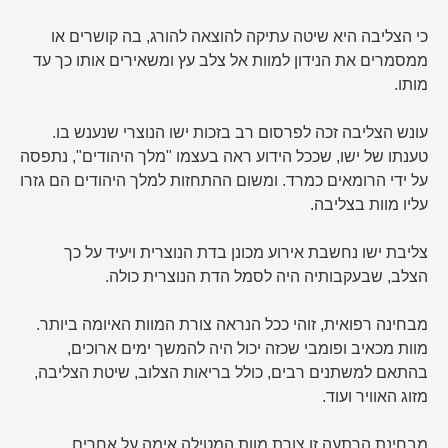
כי הצליבה היא שיטה עתיקה להוצאה להורג, בה קושרים או
ממסמרים את הנידון למוות אל צלב עץ ומשאירים אותו כך עד
מותו.
עונש הצליבה זכה לפרסום רב בזכות ישו הנוצרי שנענש בו.
טענתו של ישו, שככל הידוע ראה בעצמו "מלך היהודים", נתפסה
על ידי הרומאים כמרד. ומשום ההתחזות למלך היהודים הם גזרו
עליו מוות בצליבה.
צליבת ישו נחשבת אירוע מכונן בדת הנוצרית ויעיד על כך
הצלב, שבעקבותיה היה לסמל הדת הנוצרית כולה.
מבחינה רפואית, זוהי ככל הנראה צורת המוות האיומה ביותר.
מוות מכאיב ופומבי שכזה יכול היה להמשך ימים ארוכים,
בהתאם למשתנים רבים, כולל בריאות הצלוב, שיטת הצליבה,
מזוג האוויר ועוד.
מבחינת הרתעה זו צורת מוות המטילה אימה על אחרים