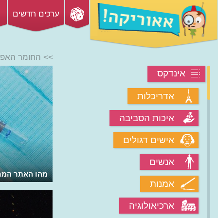
ערכים חדשים
>> החומר האפ
אינדקס
אדריכלות
איכות הסביבה
אישים דגולים
אנשים
מהו האֶתֶר המ
אמנות
ארכיאולוגיה